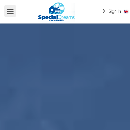
cvjgmkl
Sign In